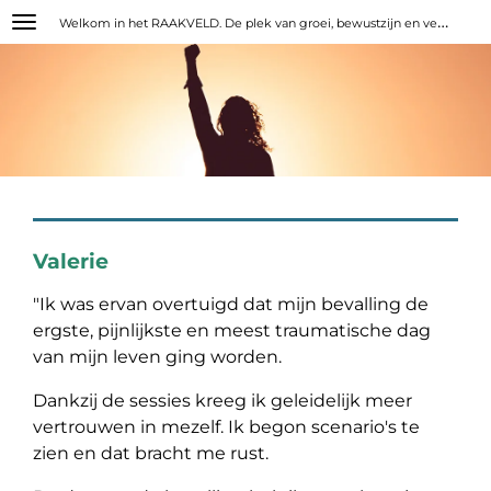
W
elkom in het RAAKVELD. De plek van groei, bewustzijn en verbinding.
Ga
direct
naar
de
hoofdinhoud
Valerie
"Ik was ervan overtuigd dat mijn bevalling de
ergste, pijnlijkste en meest traumatische dag
van mijn leven ging worden.
Dankzij de sessies kreeg ik geleidelijk meer
vertrouwen in mezelf. Ik begon scenario's te
zien en dat bracht me rust.