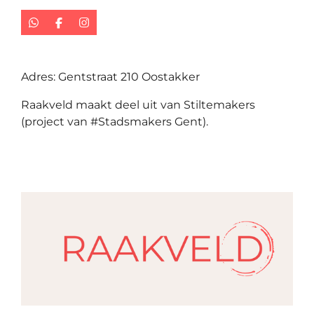
W
F
I
h
a
n
a
c
s
t
e
t
s
b
a
Adres: Gentstraat 210 Oostakker
A
o
g
p
o
r
Raakveld maakt deel uit van Stiltemakers
p
k
a
m
(project van #Stadsmakers Gent).