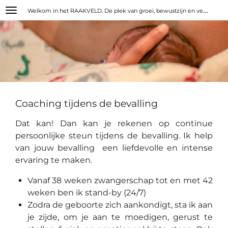
W
elkom in het RAAKVELD. De plek van groei, bewustzijn en verbinding.
Ga
direct
naar
de
hoofdinhoud
Coaching tijdens de bevalling
Dat kan! Dan kan je rekenen op continue
persoonlijke steun tijdens de bevalling. Ik help
van jouw bevalling een liefdevolle en intense
ervaring te maken.
Vanaf 38 weken zwangerschap tot en met 42
weken ben ik stand-by (24/7)
Zodra de geboorte zich aankondigt, sta ik aan
je zijde, om je aan te moedigen, gerust te