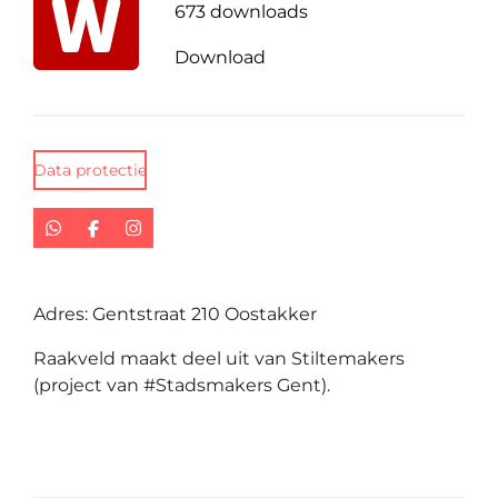
673 downloads
Download
Data protectie
W
F
I
h
a
n
a
c
s
t
e
t
s
b
a
Adres: Gentstraat 210 Oostakker
A
o
g
p
o
r
Raakveld maakt deel uit van Stiltemakers
p
k
a
m
(project van #Stadsmakers Gent).